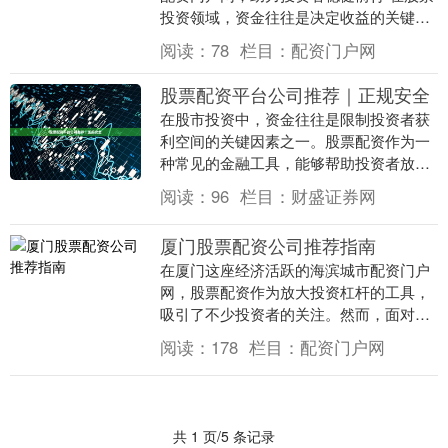
投资领域，资金往往是决定收益的关键因
素之一。对于南平地区的投资者而言，选
阅读：
78
栏目：
配资门户网
择一家正....
股票配资平台公司推荐｜正规安全
在股市投资中，资金往往是限制投资者获
利空间的关键因素之一。股票配资作为一
种常见的金融工具，能够帮助投资者放大
资金杠杆，提升收益潜力。然而，面对市
阅读：
96
栏目：
财盛证券网
场上众多的配资平....
厦门股票配资公司推荐指南
在厦门这座经济活跃的海滨城市配资门户
网，股票配资作为放大投资杠杆的工具，
吸引了不少投资者的关注。然而，面对市
场上众多配资公司，如何筛选出正规、安
阅读：
178
栏目：
配资门户网
全的平台，成为投....
共 1 页/5 条记录